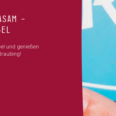
ASAM –
BEL
bel und genießen
traubing!